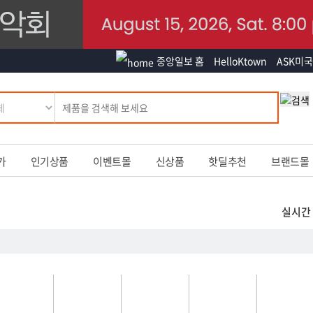
중앙일보 홈
HelloKtown
ASK미국
가
인기상품
이벤트몰
신상품
핫딜추천
브랜드몰
실시간