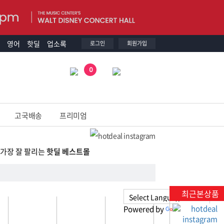
영어
핫딜
업소록
로그인
회원가입
0
고국배송
프리미엄
 가장 잘 팔리는
핫딜 베스트몰
최근본상품
Powered by
Translate