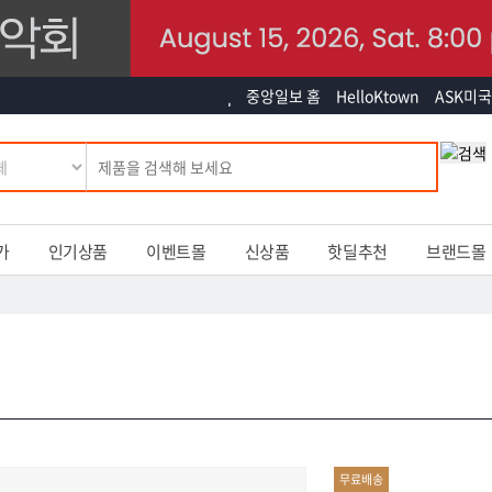
중앙일보 홈
HelloKtown
ASK미국
가
인기상품
이벤트몰
신상품
핫딜추천
브랜드몰
무료배송