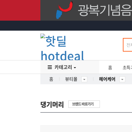
카테고리
홈
초특
홈
뷰티몰
헤어케어
댕기머리
브랜드 바로가기
20
%