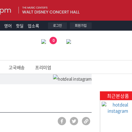
영어
핫딜
업소록
로그인
회원가입
0
고국배송
프리미엄
최근본상품