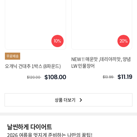
10%
20%
무료배송
NEW !! 매운맛 ,데리야끼맛, 양념
LW 민물장어
오개닉 건대추 1박스 (8파운드)
$11.19
$108.00
$13.99
$120.00
상품 더보기
날씬하게 다이어트
2026 여름을 멋지게 준비하는 나만의 꿀팁!