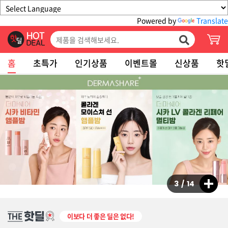
Powered by
Translate
홈
초특가
인기상품
이벤트몰
신상품
핫
3
/
14
이보다 더 좋은 딜은 없다!