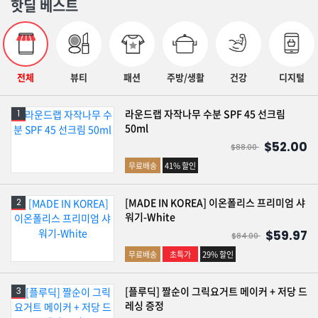
핫딜 베스트
전체
뷰티
패션
주방/생활
건강
디지털
라운드랩 자작나무 수분 SPF 45 선크림
50ml
$52.00
$88.00
무료배송
41% 할인
[MADE IN KOREA] 이온폴리스 프리미엄 샤
워기-White
$59.97
$84.00
무료배송
초특가
29% 할인
[플루딕] 짤순이 그릭요거트 메이커 + 저당 드
레싱 증정