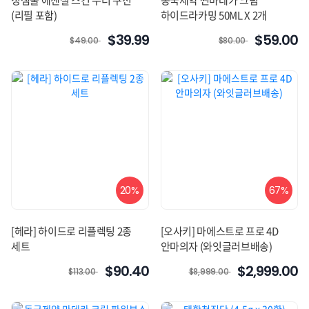
정샘물 에센셜 스킨 누더 쿠션
동국제약 썬마데카 크림
(리필 포함)
하이드라카밍 50ML X 2개
$39.99
$59.00
$49.00
$80.00
20%
67%
[헤라] 하이드로 리플렉팅 2종
[오사키] 마에스트로 프로 4D
세트
안마의자 (와잇글러브배송)
$90.40
$2,999.00
$113.00
$8,999.00