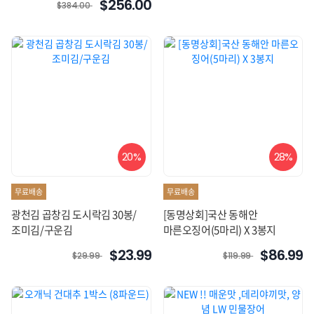
$256.00
$384.00
20%
28%
무료배송
무료배송
광천김 곱창김 도시락김 30봉/
[동명상회]국산 동해안
조미김/구운김
마른오징어(5마리) X 3봉지
$23.99
$86.99
$29.99
$119.99