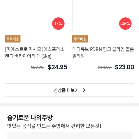
17%
48%
무료배송
무료배송
[마에스트로 마시모] 에스프레소
메디큐브 PDRN 핑크 콜라겐 볼륨
캔디 버라이어티 팩 (1kg)
멀티밤
$24.95
$23.00
$29.95
$44.00
신상품 더보기
슬기로운 나의주방
맛있는 음식을 만드는 주방에서 편리한 모든것!