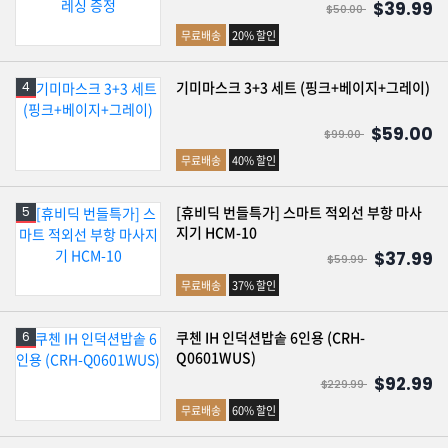
$39.99
$50.00
무료배송
20% 할인
기미마스크 3+3 세트 (핑크+베이지+그레이)
$59.00
$99.00
무료배송
40% 할인
[휴비딕 번들특가] 스마트 적외선 부항 마사
지기 HCM-10
$37.99
$59.99
무료배송
37% 할인
쿠첸 IH 인덕션밥솥 6인용 (CRH-
Q0601WUS)
$92.99
$229.99
무료배송
60% 할인