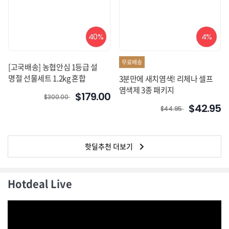
40%
4%
무료배송
[고국배송] 농협안심 1등급 설
명절 선물세트 1.2kg 혼합
3분만에 새치염색! 리체나 셀프
염색제 3종 패키지
$179.00
$300.00
$42.95
$44.95
핫딜추천 더보기
Hotdeal Live