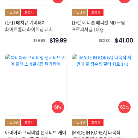
무료배송
초특가
무료배송
초특가
(1+1) 패치큐 기미패치
(1+1) 메디솝 메디컬 MD 크림
화이트벨라 화이트닝 패치
프로페셔널 100g
$19.99
$41.00
$39.98
$82.00
61%
60%
무료배송
초특가
무료배송
초특가
아비아라 프리미엄 센서티브 케어
[MADE IN KOREA] 다목적