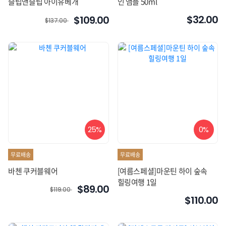
슬립앤슬립 아이유베개
인 앰플 50ml
$32.00
$109.00
$137.00
25%
0%
무료배송
무료배송
바첸 쿠커블웨어
[여름스페셜]마운틴 하이 숲속
힐링여행 1일
$89.00
$119.00
$110.00