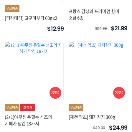
무료배송
프랑스 감성의 프리미엄 향미
소금 6종
[티각태각] 고구마부각 60g x2
$21.99
$12.99
$34.99
33%
38%
무료배송
초특가
무료배송
(2+1)야무젠 온혈수 선조의
[제천 약초] 돼지감자 300g
지혜가 담긴 18가지
$24.99
$40.00