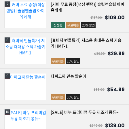
[커버 무료 증정(색상 랜덤)] 슬립앤슬립 아이
유베개
$109.00
$137.00
신상품
무료배송
20% 할인
[휴비딕 번들특가] 저소음 휴대용 스틱 가습
기 HMF-1
$29.99
$39.99
무료배송
25% 할인
다짜고짜 만능 짤순이
$54.99
$85.00
무료배송
35% 할인
[SALE] 바누 프리미엄 두유 제조기 콩듀~
$139.00
$249.00