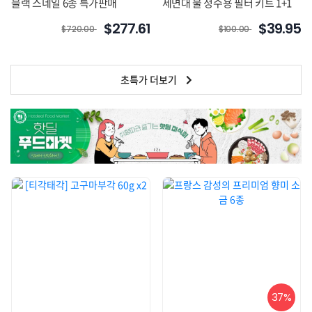
블랙 스네일 6종 특가판매
세면대 물 정수용 필터 키트 1+1
$277.61
$39.95
$720.00
$100.00
초특가 더보기
37%