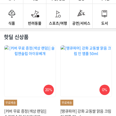
식품
반려동물
스포츠/여행
공연/서비스
도서
핫딜 신상품
20%
0%
무료배송
무료배송
[커버 무료 증정(색상 랜덤)]
[땡큐파머] 강화 교동쌀 맑음 크림