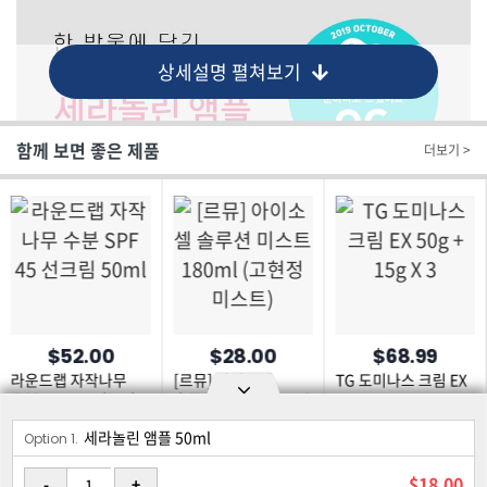
상세설명 펼쳐보기
함께 보면 좋은 제품
더보기 >
$52.00
$28.00
$68.99
라운드랩 자작나무
[르뮤] 아이소셀
TG 도미나스 크림 EX
수분 SPF 45 선크림
솔루션 미스트 180ml
50g + 15g X 3
50ml
(고현정미스트)
세라놀린 앰플 50ml
Option area Open and Close
Option 1.
로그인
회원가입
PC화면
$18.00
-
+