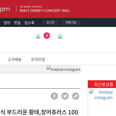
영어
핫딜
업소록
로그인
회원가입
0
고국배송
프리미엄
최근본상품
식 부드러운 황태,장어츄러스 100