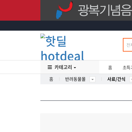
카테고리
홈
초특
홈
반려동물몰
사료/간식
16
%