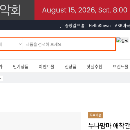
중앙일보 홈
HelloKtown
ASK미국
가
인기상품
이벤트몰
신상품
핫딜추천
브랜드몰
무료배송
누나맘마 애착간