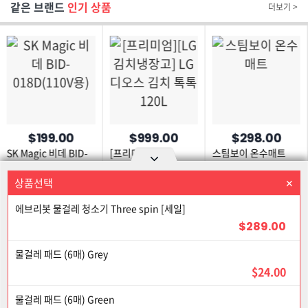
같은 브랜드
인기 상품
더보기 >
$199.00
$999.00
$298.00
SK Magic 비데 BID-
[프리미엄][LG
스팀보이 온수매트
018D(110V용)
김치냉장고] LG
디오스 김치 톡톡
상품선택
상품을 선택하세요
Option area Open and Close
120L
에브리봇 물걸레 청소기 Three spin [세일]
로그인
회원가입
PC화면
$289.00
이용약관
개인정보 보호정책
고객센터
제휴신청
33% 할인
물걸레 패드 (6매) Grey
©Joongangilbo USA. All Rights Reserved.
$24.00
물걸레 패드 (6매) Green