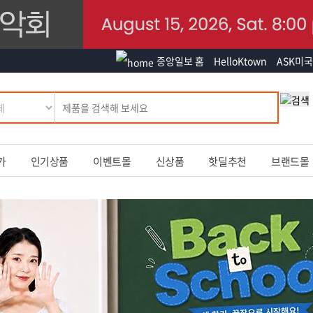
중앙일보 홈
HelloKtown
ASK미국
가
인기상품
이벤트몰
신상품
핫딜추천
브랜드몰