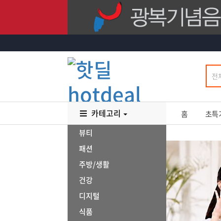
카테고리
홈
초특
뷰티
패션
주방/생활
건강
디지털
식품