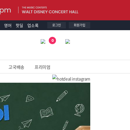
영어
핫딜
업소록
로그인
회원가입
0
고국배송
프리미엄