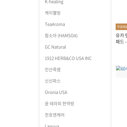
K-healing
케이웰빙
TeaAroma
무료배
유카 
함소아 (HAMSOA)
패드 -
GC Natural
1912 HERB&CO USA INC
인산죽염
신신파스
Oronia USA
윤 테라피 한약방
천호엔케어
Lanuva