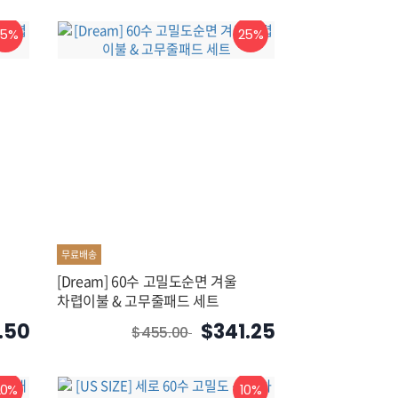
25%
25%
무료배송
[Dream] 60수 고밀도순면 겨울
차렵이불 & 고무줄패드 세트
.50
$341.25
$455.00
20%
10%