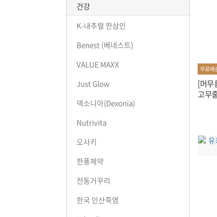
건강
K-내추럴 한삼인
Benest (베네스트)
VALUE MAXX
무료배
[머무
Just Glow
고무줄
덱소니아(Dexonia)
Nutrivita
오사키
한풍제약
전동거꾸리
한국 인산죽염