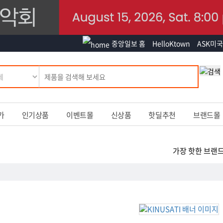
중앙일보 홈
HelloKtown
ASK미국
가
인기상품
이벤트몰
신상품
핫딜추천
브랜드몰
가장 핫한 브랜