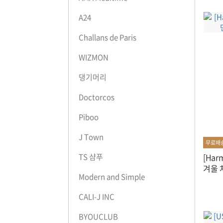
A24
Challans de Paris
WIZMON
댕기머리
Doctorcos
Piboo
J Town
무료배
[Ha
TS 샴푸
겨울 
Modern and Simple
CALI-J INC
BYOUCLUB