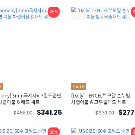
25%
송
무료배송
rmony] 3mm극세사x고밀도순면
[Daily] TENCEL™ 모달 손누빔
차렵이불 & 패드 세트
차렵이불 & 고무줄패드 세트
$341.25
$277
$455.00
$370.00
20%