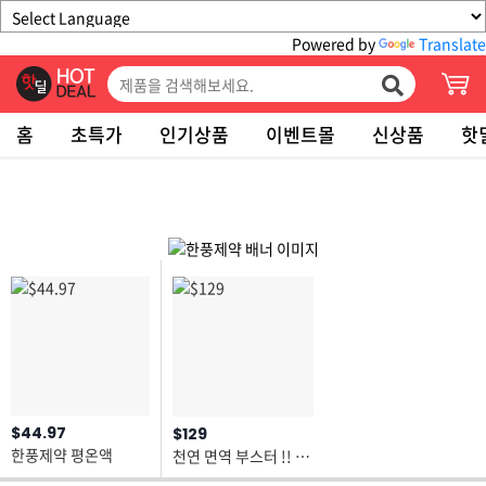
Powered by
Translate
홈
초특가
인기상품
이벤트몰
신상품
핫
$44.97
$129
한풍제약 평온액
천연 면역 부스터 !! 지치고 뜨거운 8월에 한풍제약 경옥고