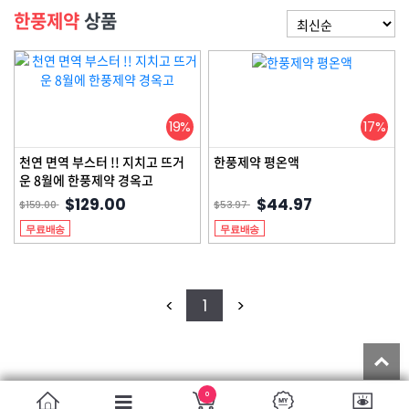
한풍제약
상품
19%
17%
천연 면역 부스터 !! 지치고 뜨거
한풍제약 평온액
운 8월에 한풍제약 경옥고
$129.00
$44.97
$159.00
$53.97
무료배송
무료배송
<
1
>
T