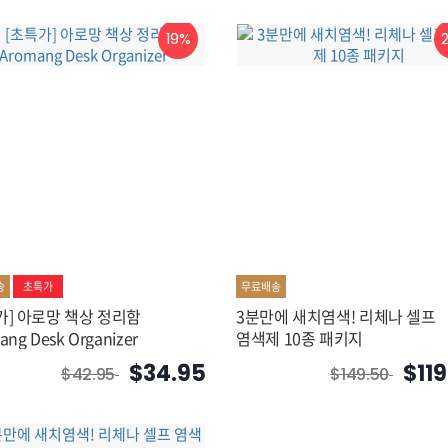
19%
송
초특가
무료배송
가] 아로망 책상 정리함
3분만에 새치염색! 리체나 셀프
ang Desk Organizer
염색제 10종 패키지
$34.95
$11
$42.95
$149.50