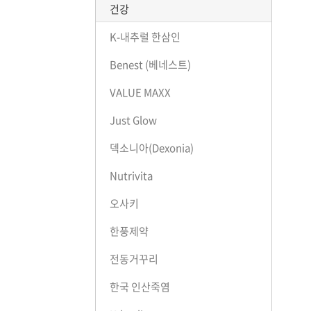
건강
K-내추럴 한삼인
Benest (베네스트)
VALUE MAXX
Just Glow
덱소니아(Dexonia)
Nutrivita
오사키
한풍제약
전동거꾸리
한국 인산죽염