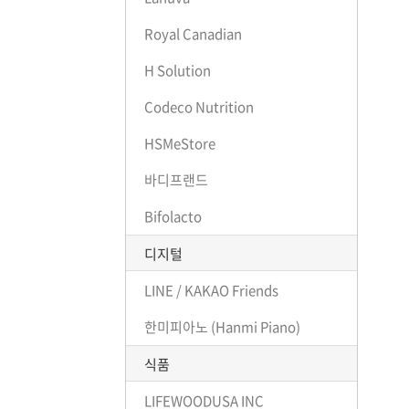
Royal Canadian
H Solution
Codeco Nutrition
HSMeStore
바디프랜드
Bifolacto
디지털
LINE / KAKAO Friends
한미피아노 (Hanmi Piano)
식품
LIFEWOODUSA INC