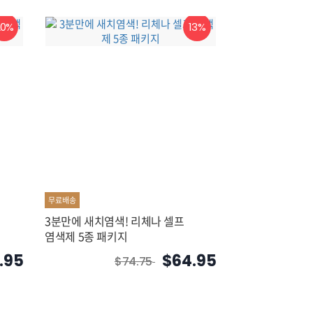
20%
13%
무료배송
3분만에 새치염색! 리체나 셀프
염색제 5종 패키지
9.95
$64.95
$74.75