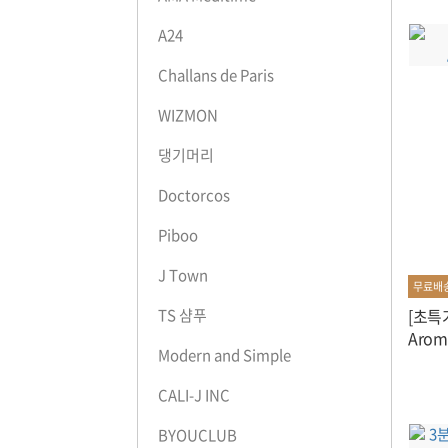
A24
Challans de Paris
WIZMON
댕기머리
Doctorcos
Piboo
J Town
무료배
[초특
TS 샴푸
Arom
Modern and Simple
CALI-J INC
BYOUCLUB