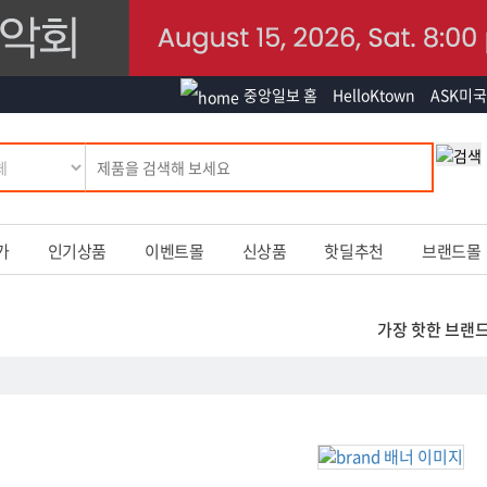
중앙일보 홈
HelloKtown
ASK미국
가
인기상품
이벤트몰
신상품
핫딜추천
브랜드몰
가장 핫한 브랜