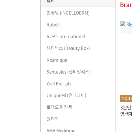
뷰티
Bra
인셀덤 (INCELLDERM)
Rubelli
ROAs International
뷰티박스 (Beauty Box)
Kosmique
Senteales (센티알리스)
Yael Bio Lab
UniqueMi (유니크미)
무료배
3분만
로데오 화장품
염색제
원더픽
AMA Meditime