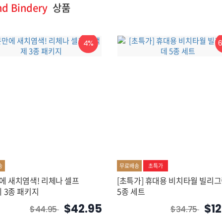
nd Bindery
상품
4%
송
무료배송
초특가
에 새치염색! 리체나 셀프
[초특가] 휴대용 비치타월 빌리그란데
 3종 패키지
5종 세트
$42.95
$12
$44.95
$34.75