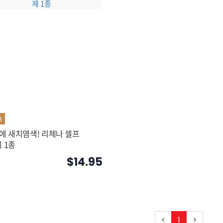
송
에 새치염색! 리체나 셀프
 1종
$14.95
<
1
>