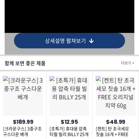
상세설명 펼쳐보기
함께 보면 좋은 제품
더보기 >
$189.99
$12.95
$48.99
[크라운구스] 3중구조
[초특가] 휴대용 압축
[켄트] 탄 초극세모
구스다운 베개
타월 빌리 BILLY 25개
칫솔 16개 + FREE