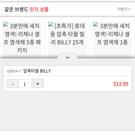
오리지널 치약 60g
같은 브랜드
인기 상품
더보기 >
$64.95
$12.95
$14.95
압축타월 BILLY
Option area Open and Close
Option 1.
3분만에 새치염색!
[초특가] 휴대용 압축
3분만에 새치염색!
리체나 셀프 염색제
타월 빌리 BILLY 25개
리체나 셀프 염색제
$12.95
-
+
5종 패키지
1종
로그인
회원가입
PC화면
이용약관
개인정보 보호정책
고객센터
제휴신청
©Joongangilbo USA. All Rights Reserved.