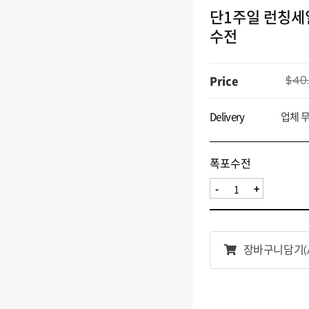
단1주일 런칭세일
수전
Price
$40
Delivery
업체 
폭포수전
-
+
장바구니담기
(