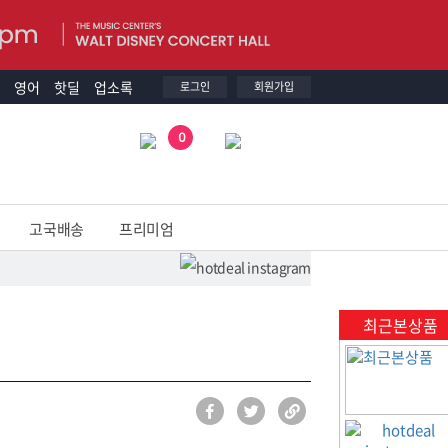
영어
핫딜
업소록
로그인
회원가입
0
고국배송
프리미엄
최근본상품