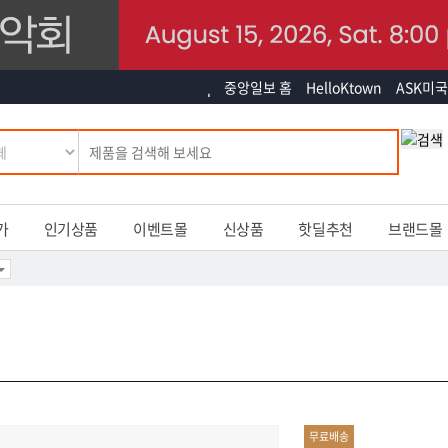
중앙일보 홈
HelloKtown
ASK미국
가
인기상품
이벤트몰
신상품
핫딜추천
브랜드몰
무료배송