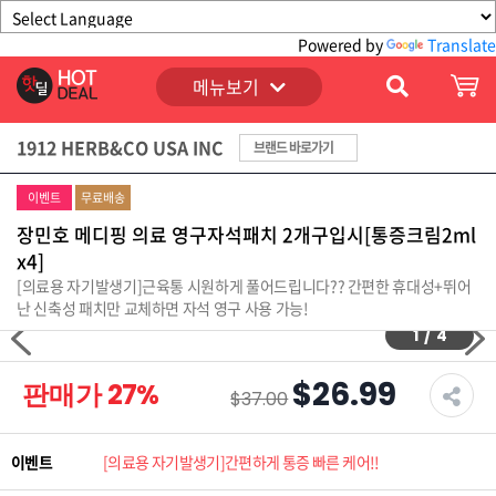
Powered by
Translate
메뉴보기
1912 HERB&CO USA INC
브랜드 바로가기
이벤트
무료배송
장민호 메디핑 의료 영구자석패치 2개구입시[통증크림2ml
x4]
[의료용 자기발생기]근육통 시원하게 풀어드립니다?? 간편한 휴대성+뛰어
난 신축성 패치만 교체하면 자석 영구 사용 가능!
1
/
4
$26.99
판매가
27
%
$37.00
이벤트
[의료용 자기발생기]간편하게 통증 빠른 케어!!