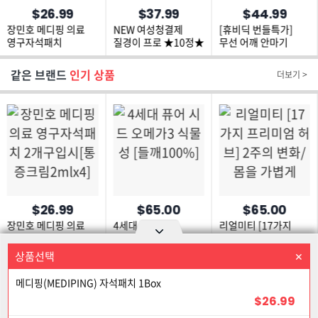
$26.99
$37.99
$44.99
장민호 메디핑 의료
NEW 여성청결제
[휴비딕 번들특가]
영구자석패치
질경이 프로 ★10정★
무선 어깨 안마기
2개구입시
HMH-1000
[통증크림2mlx4]
같은 브랜드
인기 상품
더보기 >
$26.99
$65.00
$65.00
장민호 메디핑 의료
4세대 퓨어 시드
리얼미티 [17가지
영구자석패치
오메가3 식물성
프리미엄 허브] 2주의
2개구입시
[들깨100%]
변화/몸을 가볍게
상품선택
상품을 선택하세요
Option area Open and Close
[통증크림2mlx4]
메디핑(MEDIPING) 자석패치 1Box
로그인
회원가입
PC화면
$26.99
이용약관
개인정보 보호정책
고객센터
제휴신청
27% 할인