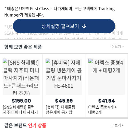
* 배송은 USPS First Class로 나가게되며, 모든 고객에게 Tracking
Number가 제공됩니다.
상세설명 펼쳐보기
* USPS의 경우 물량이 많아 가끔 출발시에 SCAN을 안하고 도착시에
SCAN이 되어 TRACKING이 안되는 경우가 있습니다. 이럴때는 저희에게
문의 주시면 우체국에 유선으로 상황 확인하여 예상 도착일자를 송부드립
니다.
함께 보면 좋은 제품
더보기 >
* 배송/제품관련 문의는 핫딜에 빠르게 주시고, 문의 없이 CHARGE
BACK을 하신 경우 물품을 회수합니다. 물품을 받으시고 CHARGE BACK
을 하시면 저희가 거래 은행측에 KINDLY FRAUD로 배달완료 서류와 전
달을 하여 고객님의 은행과의 거래정지 및 신용점수 하락의 조치가 취해질
수 있습니다.
$159.00
$45.99
$41.94
[SNS 화제템!] 클럭
[휴비딕] 자체쿨링
아렉스 중형4개 +
저주파 미니 마사지기
냉온케어 공기압
대형2개
(작은패드+큰패드
눈마사지기 FE-4601
+리모컨 추가)
같은 브랜드
인기 상품
더보기 >