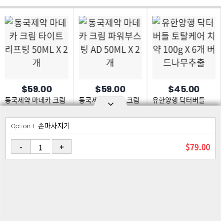
$59.00
$59.00
$45.00
동국제약 마데카 크림
동국제약 마데카 크림
유한양행 닥터버들
타이트 리프팅 50ML
파워부스팅 AD 50ML
토탈케어 치약 100g X
X 2개
X 2개
6개 버드나무추출
손마사지기
Option area Open and Close
Option 1.
로그인
회원가입
PC화면
$79.00
-
+
이용약관
개인정보 보호정책
고객센터
제휴신청
©Joongangilbo USA. All Rights Reserved.