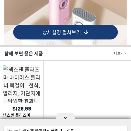
상세설명 펼쳐보기
함께 보면 좋은 제품
더보기 >
$129.99
넥스젠 플라즈마
바이러스 클리너
목걸이 - 천식, 알러지,
넥스젠 바이러스 클리너 목걸이
Option area Open and Close
기관지에 탁월한 효과!
Option 1.