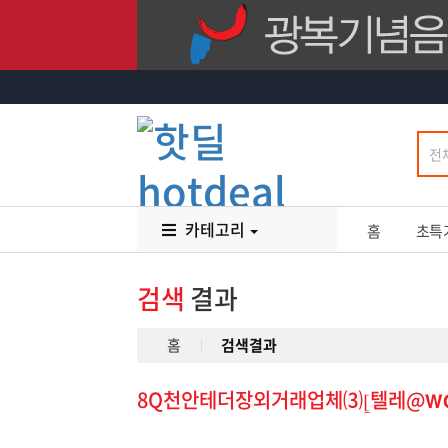
카테고리
홈
초특
검색
결과
홈
검색결과
8Q천안테더장외거래업체⑶⦋텔레@𝗪𝗢𝗢