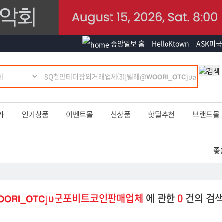
중앙일보 홈
HelloKtown
ASK미국
가
인기상품
이벤트몰
신상품
핫딜추천
브랜드몰
좋
𝗥𝗜_𝗢𝗧𝗖⦌υ군포비트코인판매업체
에 관한
0
건의 검