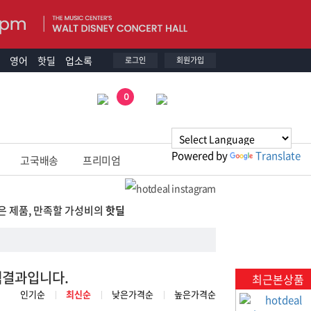
영어
핫딜
업소록
로그인
회원가입
0
Powered by
Translate
고국배송
프리미엄
은 제품, 만족할 가성비의
핫딜
색결과입니다.
최근본상품
인기순
최신순
낮은가격순
높은가격순