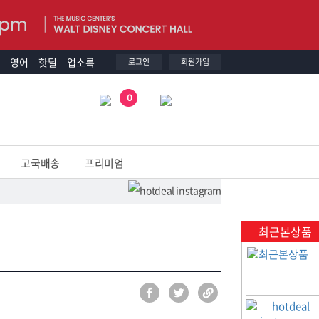
영어
핫딜
업소록
로그인
회원가입
0
고국배송
프리미엄
최근본상품