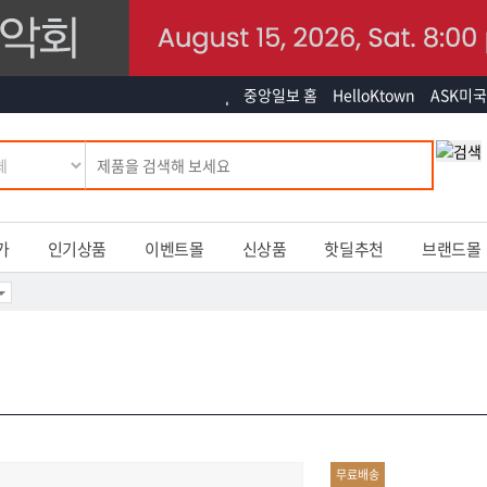
중앙일보 홈
HelloKtown
ASK미국
가
인기상품
이벤트몰
신상품
핫딜추천
브랜드몰
무료배송