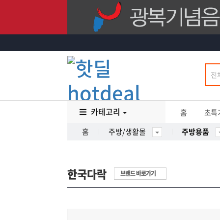
카테고리
홈
초특
홈
주방/생활몰
주방용품
한국다락
브랜드 바로가기
23
%