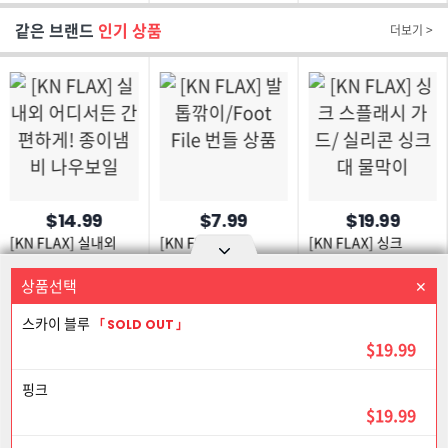
스타킹
골프스타킹
자외선차단
같은 브랜드
인기 상품
더보기 >
$14.99
$7.99
$19.99
[KN FLAX] 실내외
[KN FLAX]
[KN FLAX] 싱크
어디서든 간편하게!
발톱깎이/Foot File
스플래시 가드/ 실리콘
종이냄비 나우보일
번들 상품
싱크대 물막이
상품선택
상품을 선택하세요
Option area Open and Close
스카이 블루
로그인
회원가입
PC화면
SOLD OUT
$19.99
이용약관
개인정보 보호정책
고객센터
제휴신청
핑크
©Joongangilbo USA. All Rights Reserved.
$19.99