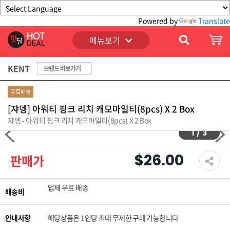
Powered by
Translate
메뉴보기
KENT
브랜드 바로가기
무료배송
[쟈뎅] 아워티 핑크 리치 캐모마일티(8pcs) X 2 Box
쟈뎅 - 아워티 핑크 리치 캐모마일티(8pcs) X 2 Box
1
/
3
$26.00
판매가
업체 무료 배송
배송비
안내사항
해당상품은 1인당 최대 무제한 구매 가능합니다