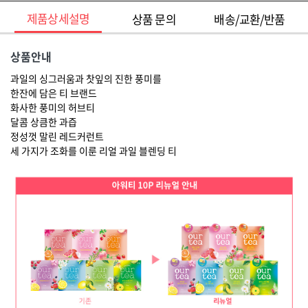
제품상세설명
상품 문의
배송/교환/반품
상품안내
과일의 싱그러움과 찻잎의 진한 풍미를
한잔에 담은 티 브랜드
화사한 풍미의 허브티
달콤 상큼한 과즙
정성껏 말린 레드커런트
세 가지가 조화를 이룬 리얼 과일 블렌딩 티