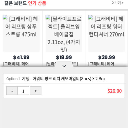
같은 브랜드
인기 상품
더보기 >
$41.99
$18.99
$39.99
[그래비티] 헤어
[딜라이트프로젝트]
[그래비티] 헤어
리프팅 샴푸 스트롱
올리브영 베이글칩
리프팅 워터 컨디셔너
475ml
2.11oz, (4가지 맛)
270ml
쟈뎅 - 아워티 핑크 리치 캐모마일티(8pcs) X 2 Box
Option area Open and Close
Option 1.
로그인
회원가입
PC화면
$26.00
-
+
이용약관
개인정보 보호정책
고객센터
제휴신청
©Joongangilbo USA. All Rights Reserved.