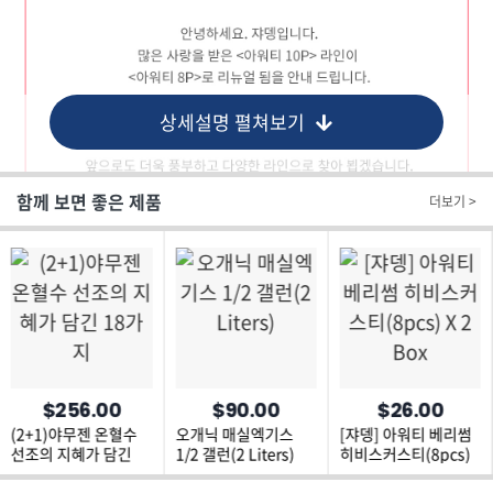
상세설명 펼쳐보기
함께 보면 좋은 제품
더보기 >
$256.00
$90.00
$26.00
(2+1)야무젠 온혈수
오개닉 매실엑기스
[쟈뎅] 아워티 베리썸
선조의 지혜가 담긴
1/2 갤런(2 Liters)
히비스커스티(8pcs)
18가지
X 2 Box