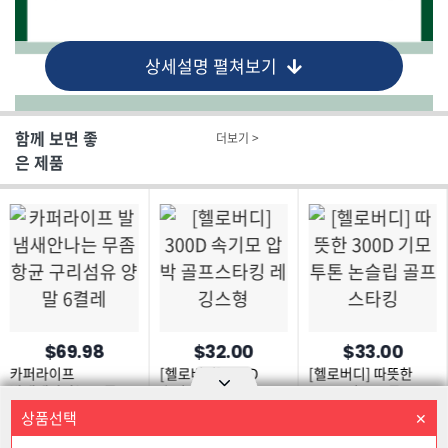
상세설명 펼쳐보기
함께 보면 좋
더보기 >
은 제품
$69.98
$32.00
$33.00
카퍼라이프
[헬로버디] 300D
[헬로버디] 따뜻한
발냄새안나는 무좀
속기모 압박
300D 기모 투톤
항균 구리섬유 양말
골프스타킹 레깅스형
논슬립 골프스타킹
상품선택
상품을 선택하세요
Option area Open and Close
6켤레