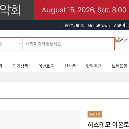
중앙일보 홈
HelloKtown
ASK미국
가
인기상품
이벤트몰
신상품
핫딜추천
브랜드몰
무료배송
히스테모 이온토 