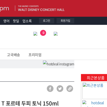
영어
핫딜
업소록
로그인
회원가입
0
고국배송
프리미엄
최근본상품
T 포르테 두피 토닉 150ml