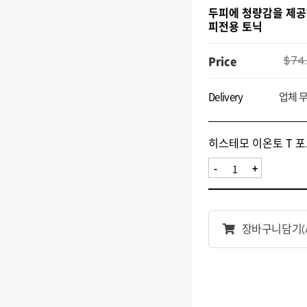
두피에 청량감을 제공
피전용 토닉
Price
$74
Delivery
업체 
히스테모 이온토 T 포
-
+
장바구니담기
(