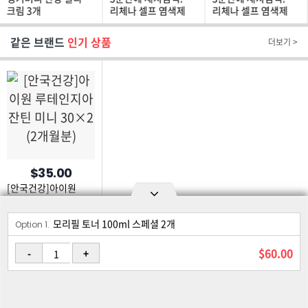
크림 3개
리체나 셀프 염색제
리체나 셀프 염색제
5종 패키지
3종 패키지
같은 브랜드
인기 상품
더보기 >
$35.00
[안국건강]아이원
루테인지아잔틴 미니
30×2 (2개월분)
모리필 토너 100ml 스페셜 2개
Option area Open and Close
Option 1.
로그인
회원가입
PC화면
$60.00
-
+
이용약관
개인정보 보호정책
고객센터
제휴신청
©Joongangilbo USA. All Rights Reserved.