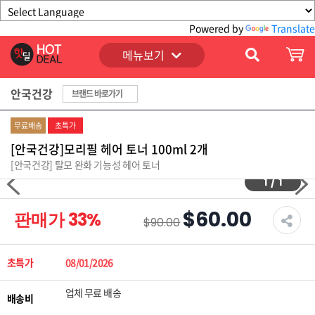
Powered by
Translate
메뉴보기
안국건강
브랜드 바로가기
무료배송
초특가
[안국건강]모리필 헤어 토너 100ml 2개
[안국건강] 탈모 완화 기능성 헤어 토너
1
/
1
$60.00
판매가
33
%
$90.00
초특가
08/01/2026
업체 무료 배송
배송비