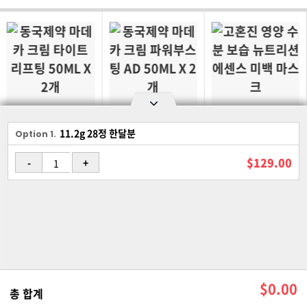
$59.00
$59.00
$99.00
11.2g 28정 한달분
Option area Open and Close
Option 1.
동국제약 마데카 크림
동국제약 마데카 크림
고혼진 영양 수분 보습
타이트 리프팅 50ML
파워부스팅 AD 50ML
뉴트리션 에센스 미백
$129.00
-
+
X 2개
X 2개
마스크
로그인
회원가입
PC화면
이용약관
개인정보 보호정책
고객센터
제휴신청
©Joongangilbo USA. All Rights Reserved.
$
0.00
총 합계