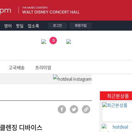
영어
핫딜
업소록
로그인
회원가입
0
고국배송
프리미엄
최근본상품
 클렌징 디바이스