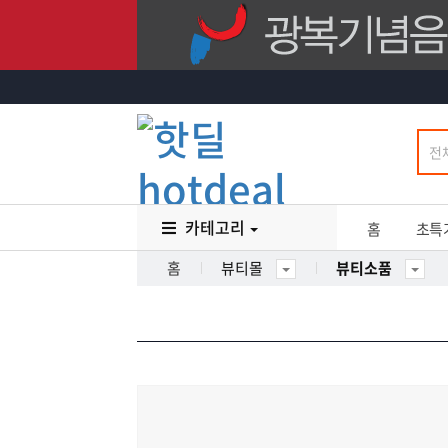
카테고리
홈
초특
홈
뷰티몰
뷰티소품
48
%