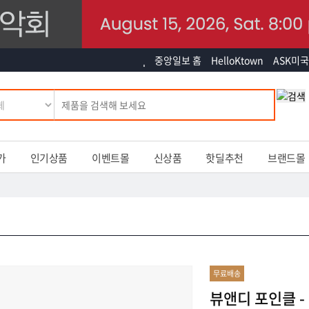
중앙일보 홈
HelloKtown
ASK미국
가
인기상품
이벤트몰
신상품
핫딜추천
브랜드몰
무료배송
뷰앤디 포인클 -