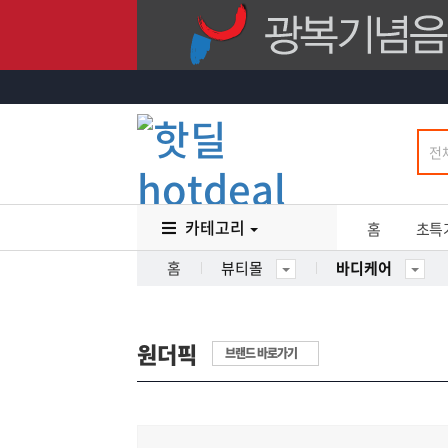
카테고리
홈
초특
홈
뷰티몰
바디케어
원더픽
브랜드 바로가기
17
%