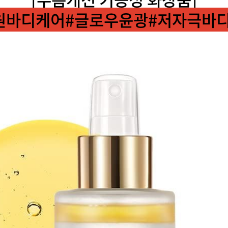
원바디케어#글로우윤광#저자극바