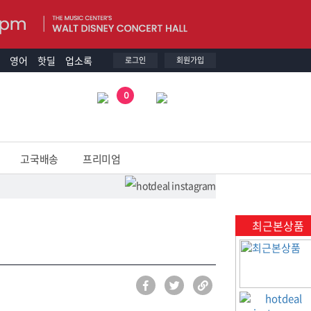
영어
핫딜
업소록
로그인
회원가입
0
고국배송
프리미엄
최근본상품