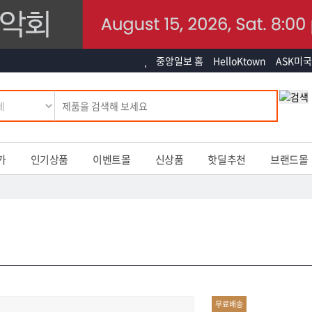
중앙일보 홈
HelloKtown
ASK미국
가
인기상품
이벤트몰
신상품
핫딜추천
브랜드몰
무료배송