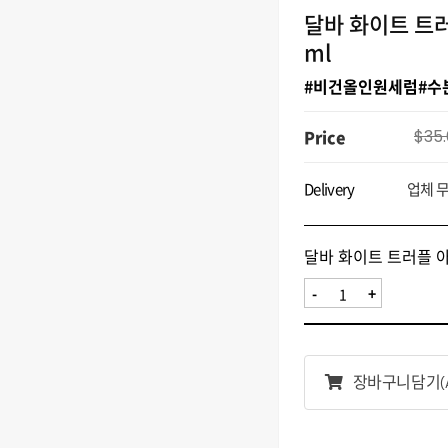
달바 화이트 트러
ml
#비건올인원세럼#수
Price
$35
Delivery
업체 
달바 화이트 트러플 아
-
+
장바구니담기
(