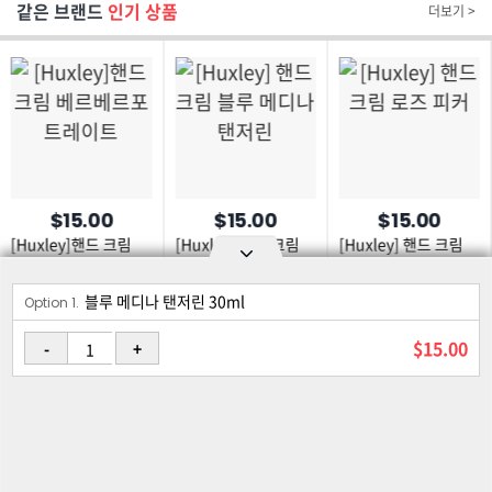
같은 브랜드
인기 상품
더보기 >
$15.00
$15.00
$15.00
[Huxley]핸드 크림
[Huxley] 핸드 크림
[Huxley] 핸드 크림
베르베르포트레이트
블루 메디나 탠저린
로즈 피커
블루 메디나 탠저린 30ml
Option area Open and Close
Option 1.
로그인
회원가입
PC화면
$15.00
-
+
이용약관
개인정보 보호정책
고객센터
제휴신청
©Joongangilbo USA. All Rights Reserved.