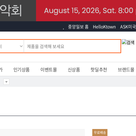
중앙일보 홈
HelloKtown
ASK미국
가
인기상품
이벤트몰
신상품
핫딜추천
브랜드몰
무료배송