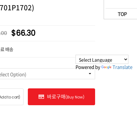
701P1702)
TOP
$66.30
.00
무료 배송
Powered by
Translate
ct Option)
바로구매
Add to cart)
(Buy Now)