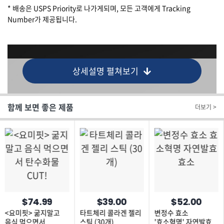
* 배송은 USPS Priority로 나가게되며, 모든 고객에게 Tracking
Number가 제공됩니다.
상세설명 펼쳐보기
함께 보면 좋은 제품
더보기 >
$74.99
$39.00
$52.00
<요미핏> 굶지말고
타트체리 콜라겐 젤리
변정수 효소
음식 먹으면서
스틱 (30개)
'효소혁명' 자연발효