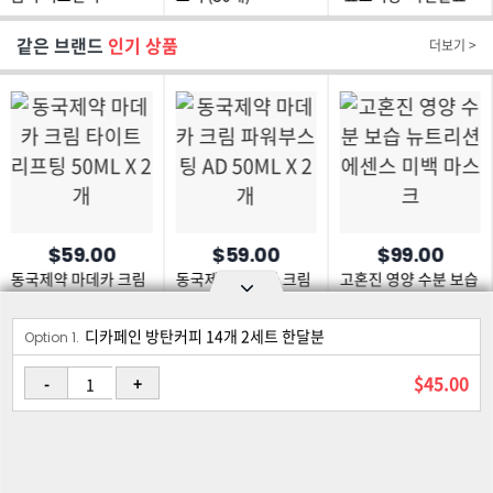
탄수화물 CUT!
효소
같은 브랜드
인기 상품
더보기 >
$59.00
$59.00
$99.00
동국제약 마데카 크림
동국제약 마데카 크림
고혼진 영양 수분 보습
타이트 리프팅 50ML
파워부스팅 AD 50ML
뉴트리션 에센스 미백
X 2개
X 2개
마스크
디카페인 방탄커피 14개 2세트 한달분
Option area Open and Close
Option 1.
로그인
회원가입
PC화면
$45.00
-
+
이용약관
개인정보 보호정책
고객센터
제휴신청
©Joongangilbo USA. All Rights Reserved.