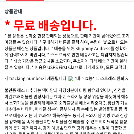
상품안내
* 무료 배송입니다.
* 본 상품은 선착순 한정 판매되는 상품으로, 판매 기간이 남아있어도 조기
마감될 수 있습니다. * 구매하기 버튼을 클릭 하여, 수량이 '0'으로 나오는
상품은 매진된 상품입니다. * 배송을 위해 Shipping Address를 정확하
게 입력하시기 바랍니다. * 주소 오류로 인한 배송사고는 책임지지 않습니
다. * 배송 기간은 평균 2~4일 소요되며, 주소지에 따라 배송 기간이 달라
질 수 있습니다. * 배송은 USPS First Class로 나가게 되며, 모든 고객에
게 tracking number가 제공됩니다.
*대추 효능* 1. 스트레스 완화 &
불면증 해소 대추에는 맥아당과 자당성분이 다량 함유돼 있어서, 신경을
이완효과 & 불안 안정시키는 효과 2. 소화기능 향상 위장을 따듯하게 해줘
서 소화기능을 활발하게 해주고 소화불량을 해소시켜준다 3. 황산화 기능
대추에는 비타민, 미네랄 성분이 풍부해서 몸 속에 있는 발암물질을 몸 밖
으로 배출시키는 데 효과적! 해독작용도 동시에 도와서 암 예방 효과 신장
을 강화해 몸 속에 불필요한 노폐물을 잘 배출할 수 있도록 이뇨작용 활성
화와 붓기 제거까지 4. 감기 예방 & 면역력 강화 대추는 성질이 따뜻한 음