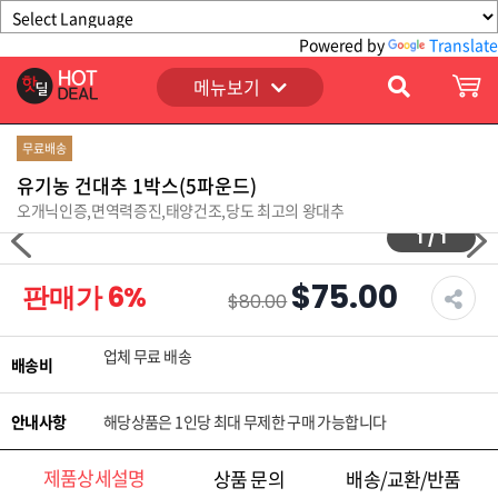
Powered by
Translate
메뉴보기
무료배송
유기농 건대추 1박스(5파운드)
오개닉인증,면역력증진,태양건조,당도 최고의 왕대추
1
/
1
$75.00
판매가
6
%
$80.00
업체 무료 배송
배송비
안내사항
해당상품은 1인당 최대 무제한 구매 가능합니다
제품상세설명
상품 문의
배송/교환/반품