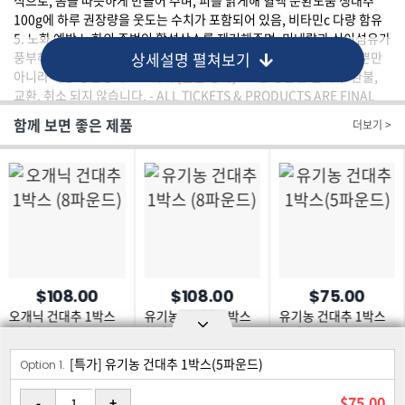
식으로, 몸을 따듯하게 만들어 주며, 피를 맑게해 혈액 순환도움 생대추
100g에 하루 권장량을 웃도는 수치가 포함되어 있음, 비타민c 다량 함유
5. 노화 예방 노화의 주범인 활성산소를 제거해주며, 미네랄과 식이섬유가
풍부해 노화예방에 탁월 베타카로틴이라는 성분이 함유돼 노화방지뿐만
상세설명 펼쳐보기
아니라 각종 성인병에도 효과적
[환불 정책]
- 모든 상품은 결제 후 환불,
교환, 취소 되지 않습니다. - ALL TICKETS & PRODUCTS ARE FINAL
SALES. - NO MODIFICATIONS, NO REFUNDS OR EXCHANGES
함께 보면 좋은 제품
더보기 >
$108.00
$108.00
$75.00
오개닉 건대추 1박스
유기농 건대추 1박스
유기농 건대추 1박스
(8파운드)
(8파운드)
(5파운드)
[특가] 유기농 건대추 1박스(5파운드)
Option area Open and Close
Option 1.
로그인
회원가입
PC화면
$75.00
-
+