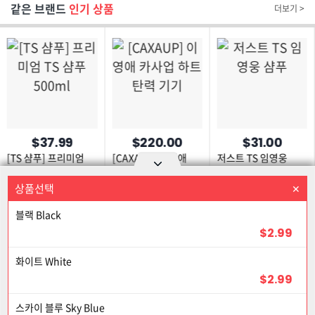
같은 브랜드
인기 상품
더보기 >
$37.99
$220.00
$31.00
[TS 샴푸] 프리미엄
[CAXAUP] 이영애
저스트 TS 임영웅
TS 샴푸 500ml
카사업 하트 탄력 기기
샴푸
상품선택
상품을 선택하세요
Option area Open and Close
블랙 Black
로그인
회원가입
PC화면
$2.99
이용약관
개인정보 보호정책
고객센터
제휴신청
50% 할인
화이트 White
©Joongangilbo USA. All Rights Reserved.
$2.99
50% 할인
스카이 블루 Sky Blue