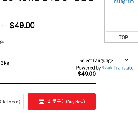
$49.00
.00
TOP
송
3kg
Powered by
Translate
$49.00
바로구매
Add to cart)
(Buy Now)