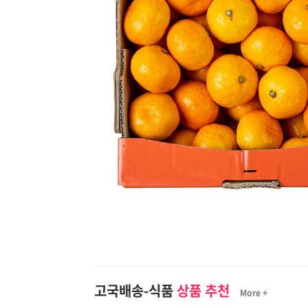
고국배송-식품
상품 추천
More +