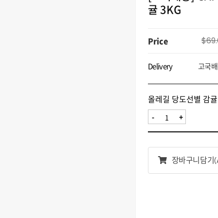
귤 3KG
Price
$69
Delivery
고국배
올레길 당도선별 감귤 
-
+
장바구니담기
(