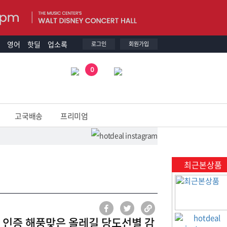
영어
핫딜
업소록
로그인
회원가입
0
고국배송
프리미엄
최근본상품
P 인증 해풍맞은 올레길 당도선별 감