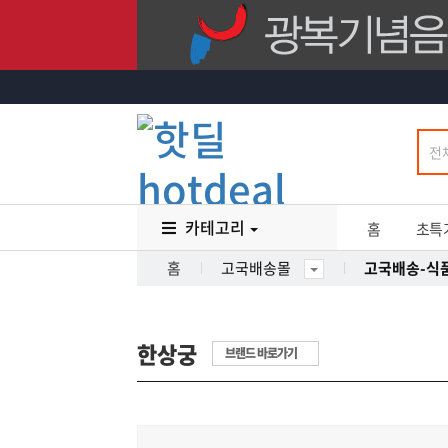
카테고리
홈
초특
홈
고국배송몰
고국배송-식
한상궁
브랜드 바로가기
29
%