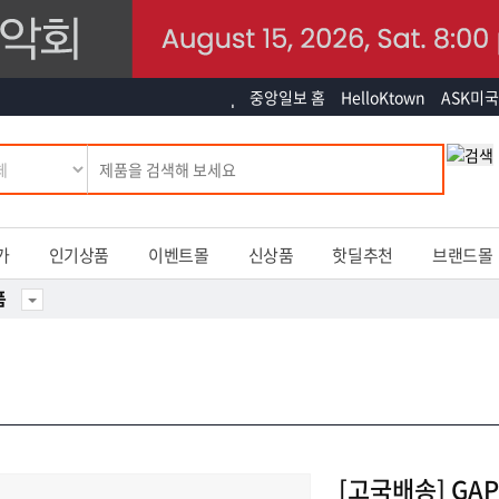
중앙일보 홈
HelloKtown
ASK미국
가
인기상품
이벤트몰
신상품
핫딜추천
브랜드몰
품
[고국배송] GA