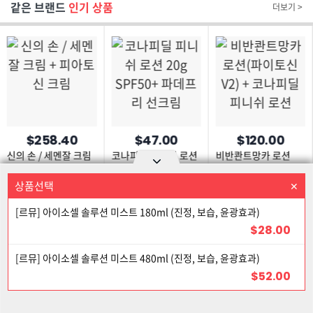
같은 브랜드
인기 상품
더보기 >
$258.40
$47.00
$120.00
신의 손 / 세멘잘 크림
코나피딜 피니쉬 로션
비반콴트망카 로션
+ 피아토신 크림
20g SPF50+
(파이토신 V2) +
파데프리 선크림
코나피딜 피니쉬 로션
상품선택
상품을 선택하세요
Option area Open and Close
[르뮤] 아이소셀 솔루션 미스트 180ml (진정, 보습, 윤광효과)
로그인
회원가입
PC화면
$28.00
이용약관
개인정보 보호정책
고객센터
제휴신청
12% 할인
[르뮤] 아이소셀 솔루션 미스트 480ml (진정, 보습, 윤광효과)
©Joongangilbo USA. All Rights Reserved.
$52.00
13% 할인