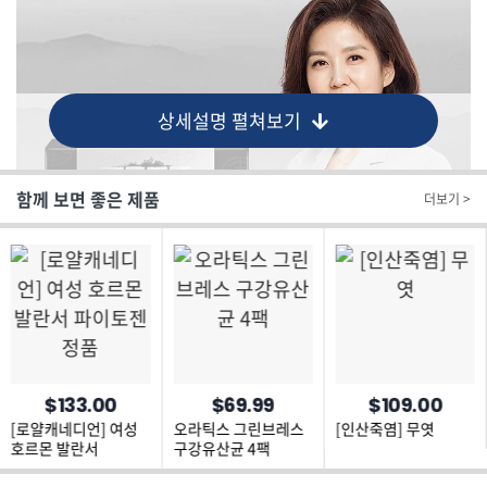
상세설명 펼쳐보기
함께 보면 좋은 제품
더보기 >
$133.00
$69.99
$109.00
[로얄캐네디언] 여성
오라틱스 그린브레스
[인산죽염] 무엿
호르몬 발란서
구강유산균 4팩
파이토젠 정품