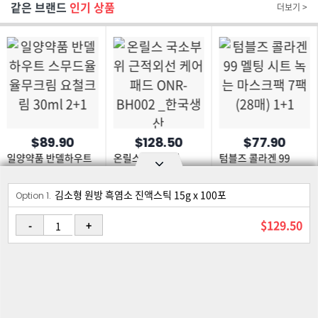
같은 브랜드
인기 상품
더보기 >
$89.90
$128.50
$77.90
일양약품 반델하우트
온릴스 국소부위
텀블즈 콜라겐 99
스무드율 율무크림
근적외선 케어 패드
멜팅 시트 녹는
요철크림 30ml 2+1
ONR-BH002 _
마스크팩 7팩 (28매)
김소형 원방 흑염소 진액스틱 15g x 100포
Option area Open and Close
한국생산
1+1
Option 1.
로그인
회원가입
PC화면
$129.50
-
+
이용약관
개인정보 보호정책
고객센터
제휴신청
©Joongangilbo USA. All Rights Reserved.