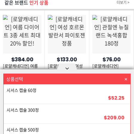
같은 브랜드
인기 상품
더보기 >
$384.00
$133.00
$76.00
[로얄캐네디언] 여름
[로얄캐네디언] 여성
[로얄캐네디언]
다이어트 3종 세트
호르몬 발란서
관절엔 뉴질랜드
최대 20% 할인!
파이토젠 정품
녹색홍합 180정
상품선택
상품을 선택하세요
Option area Open and Close
시서스 캡슐 60정
로그인
회원가입
PC화면
$52.25
이용약관
개인정보 보호정책
고객센터
제휴신청
5% 할인
시서스 캡슐 300정
©Joongangilbo USA. All Rights Reserved.
$209.00
5% 할인
시서스 캡슐 500정