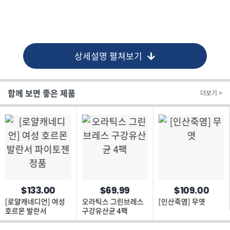
상세설명 펼쳐보기
함께 보면 좋은 제품
더보기 >
$133.00
$69.99
$109.00
[로얄캐네디언] 여성
오라틱스 그린브레스
[인산죽염] 무엿
호르몬 발란서
구강유산균 4팩
파이토젠 정품