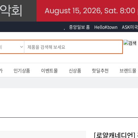
중앙일보 홈
HelloKtown
ASK미국
가
인기상품
이벤트몰
신상품
핫딜추천
브랜드몰
[로얄캐네디언]