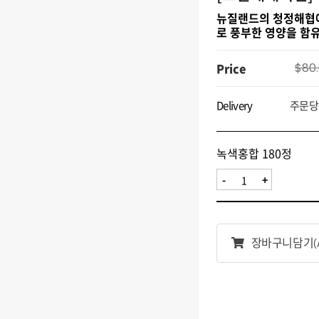
뉴질랜드의 청정해협에
로 풍부한 영양을 함
Price
$80
Delivery
주문당 
녹색홍합 180정
-
+
장바구니담기
(