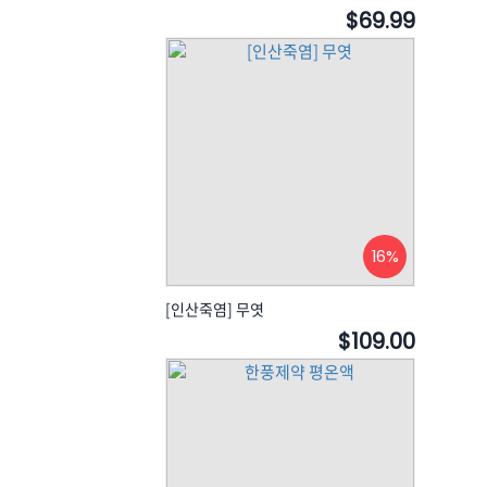
$69.99
16%
[인산죽염] 무엿
$109.00