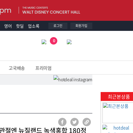
영어
핫딜
업소록
로그인
회원가입
0
고국배송
프리미엄
최근본상품
 관절엔 뉴질랜드 녹색홍합 180정