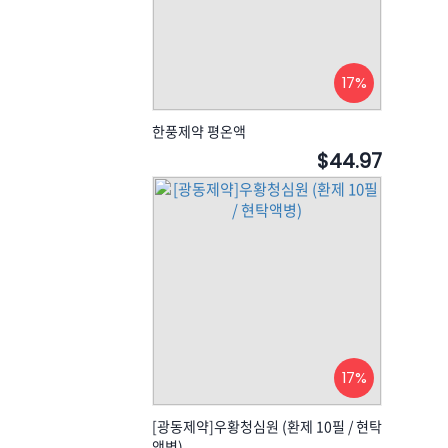
17%
한풍제약 평온액
$44.97
17%
[광동제약]우황청심원 (환제 10필 / 현탁
액병)