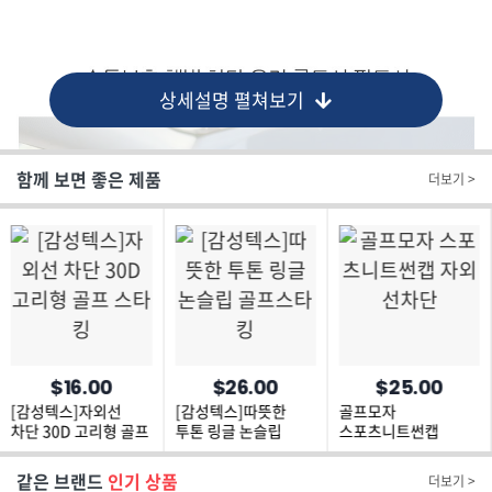
상세설명 펼쳐보기
함께 보면 좋은 제품
더보기 >
$16.00
$26.00
$25.00
[감성텍스]자외선
[감성텍스]따뜻한
골프모자
차단 30D 고리형 골프
투톤 링글 논슬립
스포츠니트썬캡
스타킹
골프스타킹
자외선차단
같은 브랜드
인기 상품
더보기 >