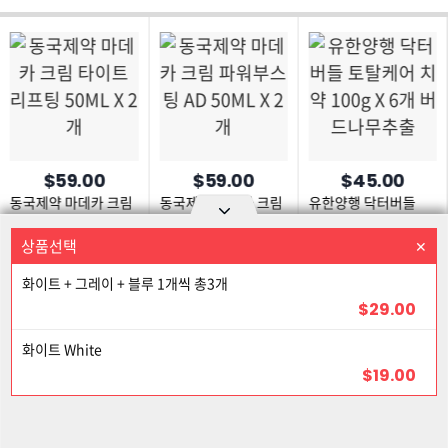
$59.00
$59.00
$45.00
동국제약 마데카 크림
동국제약 마데카 크림
유한양행 닥터버들
타이트 리프팅 50ML
파워부스팅 AD 50ML
토탈케어 치약 100g X
X 2개
X 2개
6개 버드나무추출
상품선택
상품을 선택하세요
Option area Open and Close
화이트 + 그레이 + 블루 1개씩 총3개
로그인
회원가입
PC화면
$29.00
이용약관
개인정보 보호정책
고객센터
제휴신청
17% 할인
화이트 White
©Joongangilbo USA. All Rights Reserved.
$19.00
24% 할인