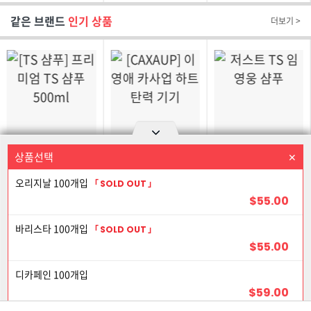
18가지
X 2 Box
같은 브랜드
인기 상품
더보기 >
$37.99
$220.00
$31.00
상품선택
상품을 선택하세요
Option area Open and Close
[TS 샴푸] 프리미엄
[CAXAUP] 이영애
저스트 TS 임영웅
TS 샴푸 500ml
카사업 하트 탄력 기기
샴푸
오리지날 100개입
SOLD OUT
$55.00
21% 할인
로그인
회원가입
PC화면
바리스타 100개입
SOLD OUT
$55.00
이용약관
개인정보 보호정책
고객센터
제휴신청
21% 할인
디카페인 100개입
©Joongangilbo USA. All Rights Reserved.
$59.00
16% 할인