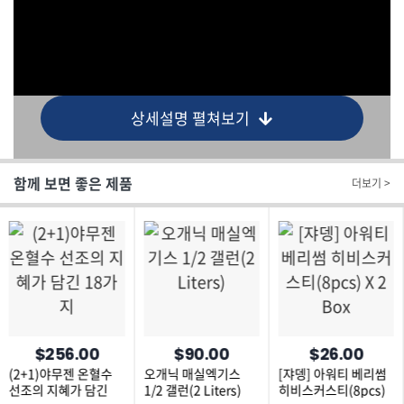
상세설명 펼쳐보기
함께 보면 좋은 제품
더보기 >
$256.00
$90.00
$26.00
(2+1)야무젠 온혈수
오개닉 매실엑기스
[쟈뎅] 아워티 베리썸
선조의 지혜가 담긴
1/2 갤런(2 Liters)
히비스커스티(8pcs)