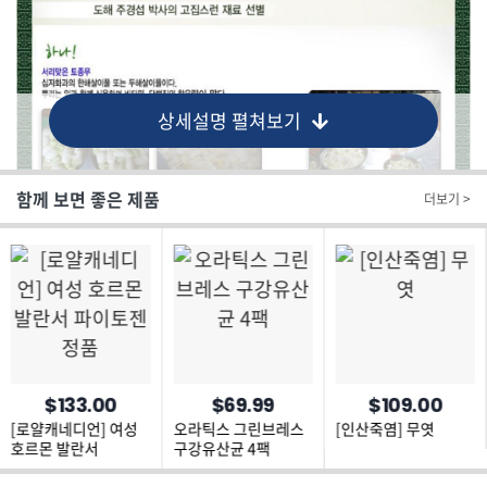
상세설명 펼쳐보기
함께 보면 좋은 제품
더보기 >
$133.00
$69.99
$109.00
[로얄캐네디언] 여성
오라틱스 그린브레스
[인산죽염] 무엿
호르몬 발란서
구강유산균 4팩
파이토젠 정품