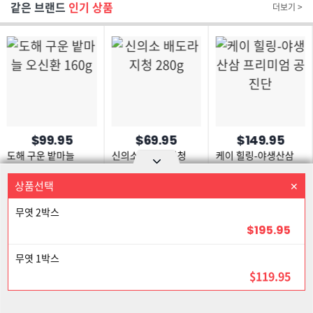
같은 브랜드
인기 상품
더보기 >
$99.95
$69.95
$149.95
도해 구운 밭마늘
신의소 배도라지청
케이 힐링-야생산삼
오신환 160g
280g
프리미엄 공진단
상품선택
상품을 선택하세요
Option area Open and Close
무엿 2박스
로그인
회원가입
PC화면
$195.95
이용약관
개인정보 보호정책
고객센터
제휴신청
18% 할인
무엿 1박스
©Joongangilbo USA. All Rights Reserved.
$119.95