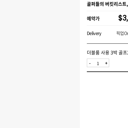
골퍼들의 버킷리스트,
$3
예약가
Delivery
픽업On
더블룸 사용 3박 골
-
+