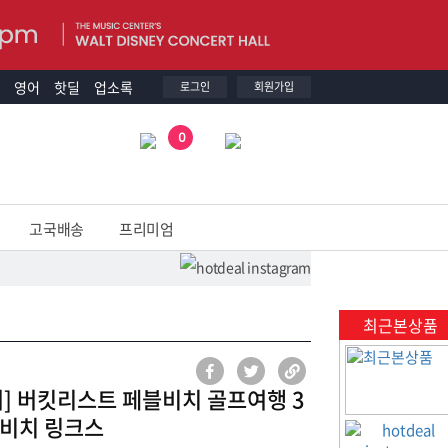
영어
핫딜
업소록
로그인
회원가입
0
고국배송
프리미엄
최근본상품
] 버킷리스트 페블비치 골프여행 3
블비치 링크스