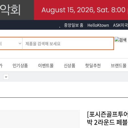
중앙일보 홈
HelloKtown
ASK미국
가
인기상품
이벤트몰
신상품
핫딜추천
브랜드몰
[포시즌골프투어
박 2라운드 페