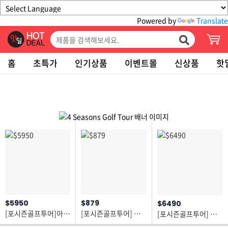
Powered by
Translate
홈
초특가
인기상품
이벤트몰
신상품
핫
$5950
$879
$6490
[포시즌골프투어]아일랜드 최고의 골프 럭셔리 헬리콥터이동
[포시즌골프투어] 샌디에고 토리파인+라호야 힐튼 패키지
[포시즌골프투어] 스페인 포르투갈 8박 6라운드골프 5성급