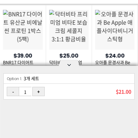
$39.00
$25.00
$24.00
BNR17 다이어트
닥터비타 프리미엄
오아플 문경사과 Be
유산균 비에날씬
비타E 보습크림
Apple
프로틴 1박스 (5팩)
세콜지 3:1:1
애플사이다비니거
3개 세트
Option area Open and Close
황금비율
스틱형
Option 1.
로그인
회원가입
PC화면
$21.00
-
+
이용약관
개인정보 보호정책
고객센터
제휴신청
©Joongangilbo USA. All Rights Reserved.