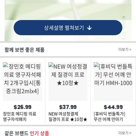
상세설명 펼쳐보기
함께 보면 좋은 제품
더보기 >
$26.99
$37.99
$44.99
장민호 메디핑 의료
NEW 여성청결제
[휴비딕 번들특가]
영구자석패치
질경이 프로 ★10정★
무선 어깨 안마기
2개구입시
HMH-1000
[통증크림2mlx4]
같은 브랜드
인기 상품
더보기 >