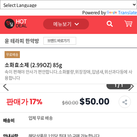
Powered by
Translate
메뉴보기
윤 테라피 한약방
브랜드 바로가기
무료배송
소화효소제 (2.99OZ) 85g
속이 편해야 만사가 편안합니다.소화불량,위장장애,입냄새,위산과다등에 사
용합니다
1
/
1
$50.00
판매가
17
%
$60.00
업체 무료 배송
배송비
안내사항
해당상품은 1인당 최대 10 구매 가능합니다