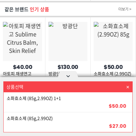
파이토젠 정품
같은 브랜드
인기 상품
더보기 >
$40.00
$130.00
$50.00
아토피 재생연고
방광단
소화효소제 (2.99OZ)
Sublime Citrus
85g
Balm, Skin Relief
상품선택
상품을 선택하세요
Option area Open and Close
소화효소제 (85g,2.99OZ) 1+1
로그인
회원가입
PC화면
$50.00
이용약관
개인정보 보호정책
고객센터
제휴신청
17% 할인
소화효소제 (85g,2.99OZ)
©Joongangilbo USA. All Rights Reserved.
$27.00
10% 할인