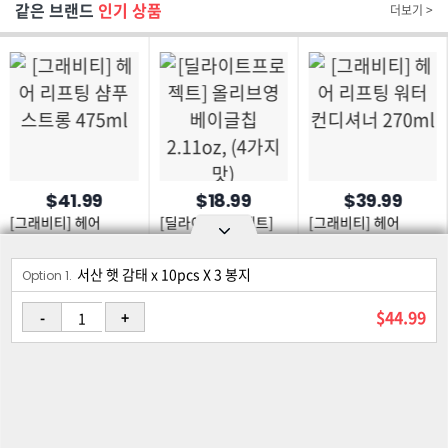
같은 브랜드
인기 상품
더보기 >
$41.99
$18.99
$39.99
[그래비티] 헤어
[딜라이트프로젝트]
[그래비티] 헤어
리프팅 샴푸 스트롱
올리브영 베이글칩
리프팅 워터 컨디셔너
475ml
2.11oz, (4가지 맛)
270ml
서산 햇 감태 x 10pcs X 3 봉지
Option area Open and Close
Option 1.
로그인
회원가입
PC화면
$44.99
-
+
이용약관
개인정보 보호정책
고객센터
제휴신청
©Joongangilbo USA. All Rights Reserved.