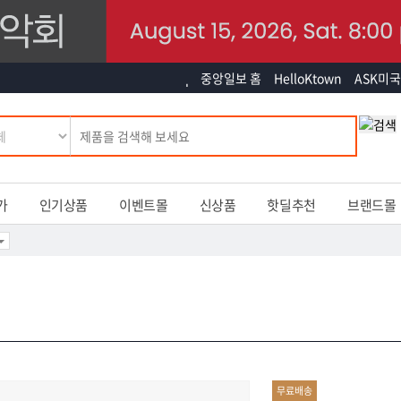
중앙일보 홈
HelloKtown
ASK미국
가
인기상품
이벤트몰
신상품
핫딜추천
브랜드몰
무료배송