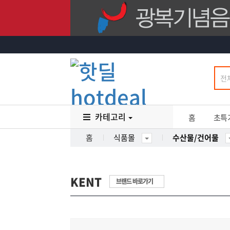
카테고리
홈
초특
홈
식품몰
수산물/건어물
KENT
브랜드 바로가기
16
%