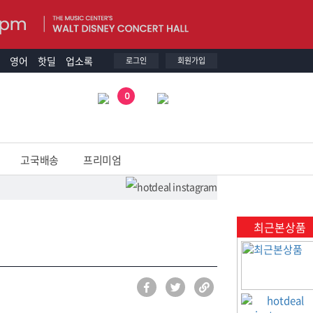
영어
핫딜
업소록
로그인
회원가입
0
고국배송
프리미엄
최근본상품