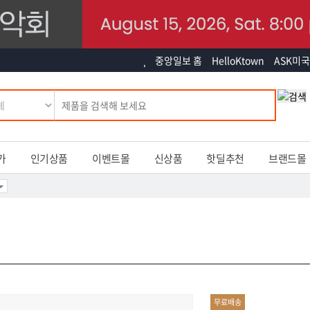
중앙일보 홈
HelloKtown
ASK미국
가
인기상품
이벤트몰
신상품
핫딜추천
브랜드몰
무료배송