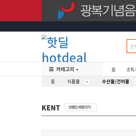
카테고리
홈
초특
홈
식품몰
수산물/건어물
KENT
브랜드 바로가기
16
%