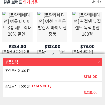
같은 브랜드
인기 상품
더보기 >
$384.00
$133.00
$76.00
[로얄캐네디언] 여름
[로얄캐네디언] 여성
[로얄캐네디언]
다이어트 3종 세트
호르몬 발란서
관절엔 뉴질랜드
최대 20% 할인!
파이토젠 정품
녹색홍합 180정
상품선택
상품을 선택하세요
Option area Open and Close
조인트케어 300정
로그인
회원가입
PC화면
$114.00
이용약관
개인정보 보호정책
고객센터
제휴신청
5% 할인
조인트케어 500정
SOLD OUT
©Joongangilbo USA. All Rights Reserved.
$210.00