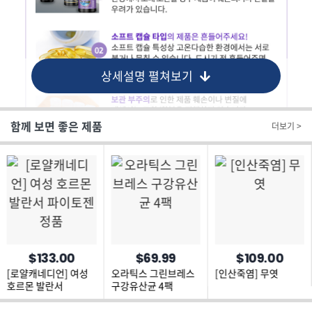
상세설명 펼쳐보기
함께 보면 좋은 제품
더보기 >
$133.00
$69.99
$109.00
[로얄캐네디언] 여성
오라틱스 그린브레스
[인산죽염] 무엿
호르몬 발란서
구강유산균 4팩
파이토젠 정품